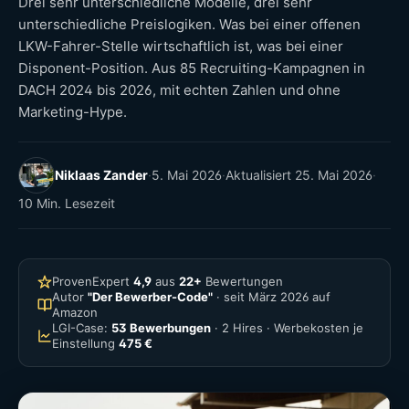
Drei sehr unterschiedliche Modelle, drei sehr
unterschiedliche Preislogiken. Was bei einer offenen
LKW-Fahrer-Stelle wirtschaftlich ist, was bei einer
Disponent-Position. Aus 85 Recruiting-Kampagnen in
DACH 2024 bis 2026, mit echten Zahlen und ohne
Marketing-Hype.
Niklaas Zander
·
5. Mai 2026
·
Aktualisiert
25. Mai 2026
·
10 Min. Lesezeit
ProvenExpert
4,9
aus
22+
Bewertungen
Autor
"Der Bewerber-Code"
· seit März 2026 auf
Amazon
LGI-Case:
53 Bewerbungen
· 2 Hires · Werbekosten je
Einstellung
475 €