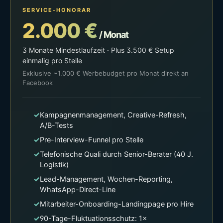
SERVICE-HONORAR
2.000 €
/ Monat
3 Monate Mindestlaufzeit · Plus 3.500 € Setup
einmalig pro Stelle
Exklusive ~1.000 € Werbebudget pro Monat direkt an
Facebook
✓
Kampagnenmanagement, Creative-Refresh,
A/B-Tests
✓
Pre-Interview-Funnel pro Stelle
✓
Telefonische Quali durch Senior-Berater (40 J.
Logistik)
✓
Lead-Management, Wochen-Reporting,
WhatsApp-Direct-Line
✓
Mitarbeiter-Onboarding-Landingpage pro Hire
✓
90-Tage-Fluktuationsschutz: 1×