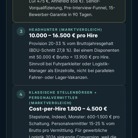
LGI 475 €, Ahnefeld 658 €). Senior-
Vorqualifizierung, Pre-Interview-Funnel, 15-
Bewerber-Garantie in 90 Tagen.
HEADHUNTER (MARKTVERGLEICH)
10.000 – 16.500 € pro Hire
Provision 20-33 % vom Bruttojahresgehalt
(BDU-Schnitt 27,8 %). Bei einem Disponenten
mit 50.000 € Brutto = 13.900 € pro Hire.
Sinnvoll bei Fuhrparkleiter oder Logistik-
Manager als Einzelrolle, nicht bei parallelen
Fahrer- oder Lager-Vakanzen.
KLASSISCHE STELLENBÖRSEN +
PERSONALVERMITTLER
(MARKTVERGLEICH)
Cost-per-Hire 1.800 – 4.500 €
Stepstone, Indeed, Monster: 600-1.500 € pro
Schaltung. Personalvermittler 15-25 % vom
Brutto pro Vermittlung. Für gewerbliche
Logistik 2026 sinkende Conversion, weil die