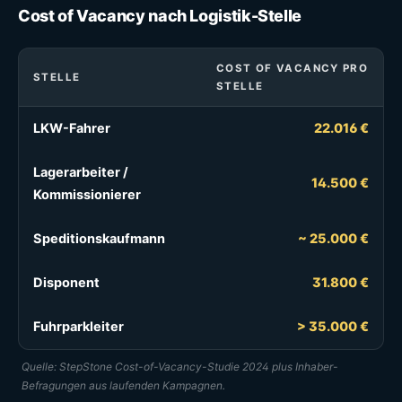
Cost of Vacancy nach Logistik-Stelle
COST OF VACANCY PRO
STELLE
STELLE
LKW-Fahrer
22.016 €
Lagerarbeiter /
14.500 €
Kommissionierer
Speditionskaufmann
~ 25.000 €
Disponent
31.800 €
Fuhrparkleiter
> 35.000 €
Quelle: StepStone Cost-of-Vacancy-Studie 2024 plus Inhaber-
Befragungen aus laufenden Kampagnen.